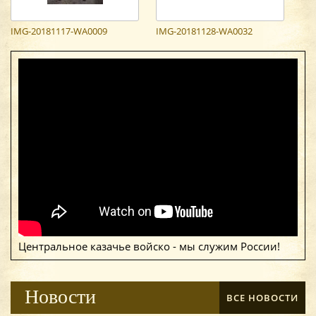
IMG-20181117-WA0009
IMG-20181128-WA0032
Центральное казачье войско - мы служим России!
Новости
ВСЕ НОВОСТИ